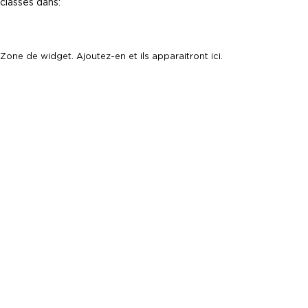
classés dans:
Zone de widget. Ajoutez-en et ils apparaitront ici.
© La Boule-Miche 2026
Design et programmation par
IMÉDIA